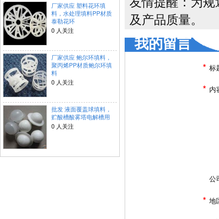
友情提醒：为规
厂家供应 塑料花环填
料，水处理填料PP材质
及产品质量。
泰勒花环
0 人关注
我的留言
厂家供应 鲍尔环填料，
聚丙烯PP材质鲍尔环填
*
标
料
0 人关注
*
内
批发 液面覆盖球填料，
贮酸槽酸雾塔电解槽用
0 人关注
公
*
地