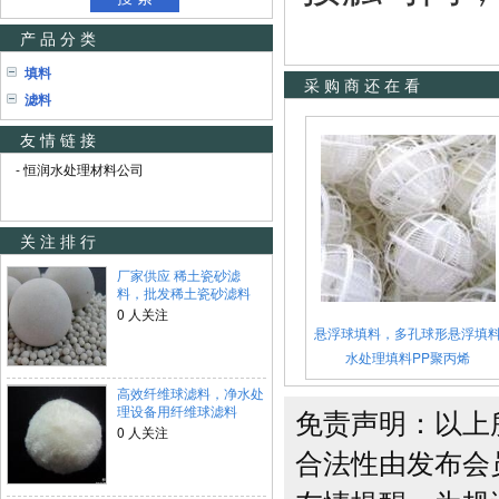
产品分类
填料
采购商还在看
滤料
友情链接
- 恒润水处理材料公司
关注排行
厂家供应 稀土瓷砂滤
料，批发稀土瓷砂滤料
0 人关注
悬浮球填料，多孔球形悬浮填
水处理填料PP聚丙烯
高效纤维球滤料，净水处
理设备用纤维球滤料
免责声明：以上
0 人关注
合法性由发布会