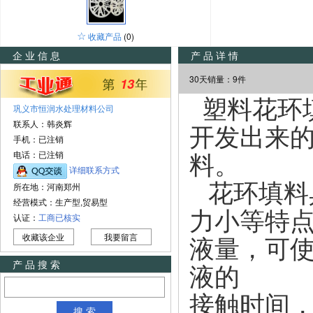
☆
收藏产品
(0)
企业信息
产品详情
30天销量：9件
13
塑料花环填料
巩义市恒润水处理材料公司
联系人：韩炎辉
开发出来
手机：已注销
电话：已注销
料。
详细联系方式
花环填料
所在地：河南郑州
经营模式：生产型,贸易型
力小等特
认证：
工商已核实
收藏该企业
我要留言
液量，可
产品搜索
液的
接触时间
搜 索