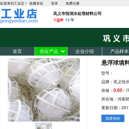
欢迎来到工业店！
收藏本站
登录
免费注册
巩义市恒润水处理材料公司
13
年
首页
供应产品
企业介绍
产品样本
悬浮球填料
型号：
品牌：巩义恒
0.60
价格：
/ 
所在地：河南
更新日期：2017-0
我要询价