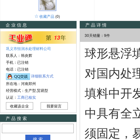
☆
收藏产品
(0)
企业信息
产品详情
30天销量：9件
13
巩义市恒润水处理材料公司
球形悬浮
联系人：韩炎辉
手机：已注销
电话：已注销
对国内处
详细联系方式
所在地：河南郑州
填料中开
经营模式：生产型,贸易型
认证：
工商已核实
收藏该企业
我要留言
中具有全
产品搜索
须固定，
搜 索