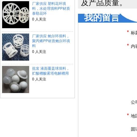
及产品质量。
厂家供应 塑料花环填
料，水处理填料PP材质
泰勒花环
我的留言
0 人关注
*
标
厂家供应 鲍尔环填料，
聚丙烯PP材质鲍尔环填
*
料
内
0 人关注
批发 液面覆盖球填料，
贮酸槽酸雾塔电解槽用
0 人关注
公
*
地
固