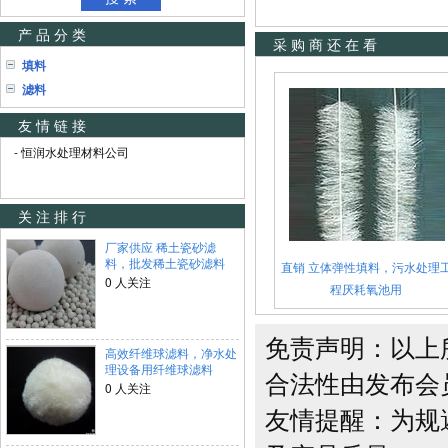
产品分类
采购商还在看
填料
滤料
友情链接
- 恒润水处理材料公司
关注排行
厂家供应 稀土瓷砂滤
料，批发稀土瓷砂滤料
直销 立体弹性填料，污水处理
0 人关注
程厌耗氧池用
免责声明：以上
高效纤维球滤料，净水处
理设备用纤维球滤料
合法性由发布会
0 人关注
友情提醒：为规